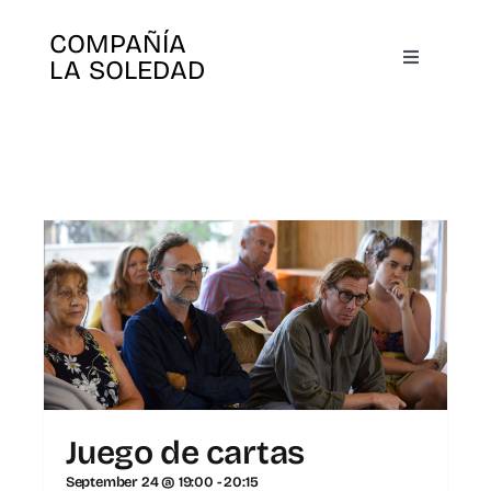
Skip
COMPAÑÍA
to
LA SOLEDAD
Toggle
content
Navigatio
Home
Us
Plays
Books
Agenda
Juego de cartas
Search
September 24 @ 19:00
-
20:15