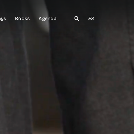
ays
Books
Agenda
ES