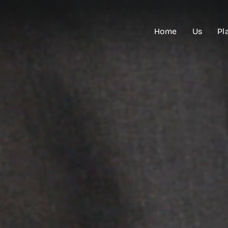
Home
Us
Pl