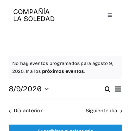
Skip
COMPAÑÍA
to
LA SOLEDAD
Toggle
content
Navigatio
Inicio
Nosotros
Eventos
No hay eventos programados para agosto 9,
Obras
Aviso
2026. Ir a los
próximos eventos
.
en
Na
8/9/2026
Buscar
Libros
Nav
Día
Selecciona
de
agosto
la
de
Agenda
Día anterior
Siguiente día
fecha.
vi
9,
bús
de
Search