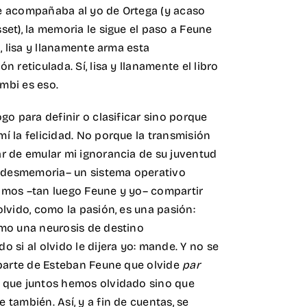
e acompañaba al yo de Ortega (y acaso
et), la memoria le sigue el paso a Feune
a, lisa y llanamente arma esta
 reticulada. Sí, lisa y llanamente el libro
mbi es eso.
go para definir o clasificar sino porque
í la felicidad. No porque la transmisión
r de emular mi ignorancia de su juventud
u desmemoria– un sistema operativo
amos –tan luego Feune y yo– compartir
lvido, como la pasión, es una pasión:
mo una neurosis de destino
 si al olvido le dijera yo: mande. Y no se
 parte de Esteban Feune que olvide
par
que juntos hemos olvidado sino que
también. Así, y a fin de cuentas, se