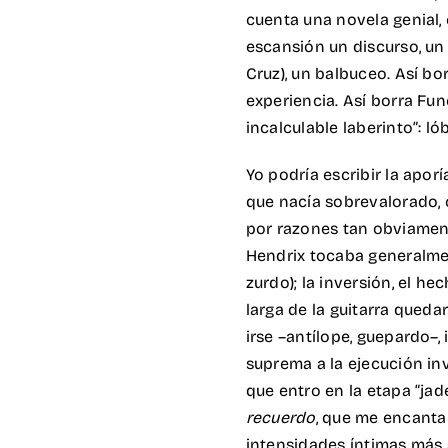
cuenta una novela genial,
escansión un discurso, un 
Cruz), un balbuceo. Así bor
experiencia. Así borra Fun
incalculable laberinto”: ló
Yo podría escribir la apor
que nacía sobrevalorado, 
por razones tan obviament
Hendrix tocaba generalmen
zurdo); la inversión, el h
larga de la guitarra queda
irse –antílope, guepardo–
suprema a la ejecución in
que entro en la etapa “jad
recuerdo
, que me encant
intensidades íntimas más 