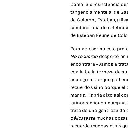
Como la circunstancia qu
tangencialmente al de Gass
de Colombi, Esteban, y lis
combinatoria de celebración
de Esteban Feune de Colo
Pero no escribo este prólo
No recuerdo
despertó en m
encontrara –vamos a trata
con la bella torpeza de s
análogo ni porque pudiér
recuerdos sino porque el o
manda. Habría algo así co
latinoamericano compartido
trata de una gentileza de
délicatesse
muchas cosas 
recuerde muchas otras que 