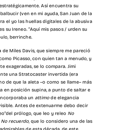
 estratégicamente. Así encuentra su
balbucir (ven en mi ayuda, San Juan de la
ra el yo las huellas digitales de la abusiva
es su Ireneo. “Aquí mis pasos / urden su
bulo, berrinche.
ía de Miles Davis, que siempre me pareció
como Picasso, con quien tan a menudo, y
e exageradas, se lo compara. Jimi
te una Stratocaster invertida (era
echo de que la aleta –o como se llame– más
ra en posición supina, a punto de saltar e
, incorporaba un
attimo
de elegancia
visible. Antes de extenuarme debo decir
eo”del prólogo, que leo y releo
No
a
No recuerdo
, que lo considero una de las
admirables de esta década, de este